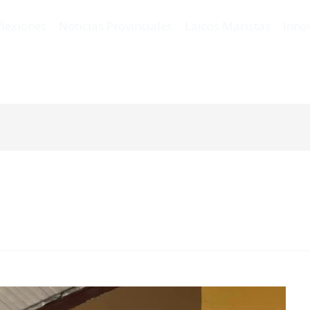
flexiones
Noticias Provinciales
Laicos Maristas
Inno