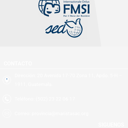
CONTACTO
Dirección: 20 Avenida 17-70 Zona 11, Apdo. 5-H –
1911, Guatemala.
Teléfono: (502) 23 22 06 17
Correo: provincia@maristasac.org
SIGUENOS