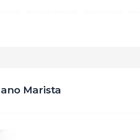
flexiones
Noticias Provinciales
Laicos Maristas
Inno
ano Marista