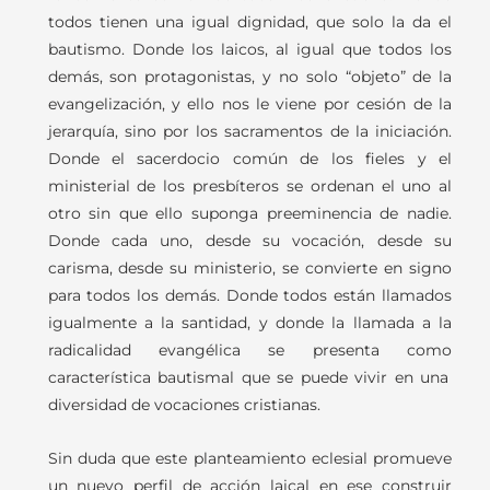
todos tienen una igual dignidad, que solo la da el
bautismo. Donde los laicos
,
al igual que todos los
demás,
son
protagonistas,
y
no
solo
“objeto”
de
la
evangelización, y ello nos le viene por cesión de la
jerarquía, sino por los sacramentos de la iniciación.
Donde el sacerdocio común de los fieles
y
el
ministerial
de
los
presbíteros
se
ordenan
el
uno
al
otro
sin que ello suponga preeminencia de nadie.
Donde cada uno, desde su vocación, desde su
carisma, desde su ministerio,
se convierte en signo
para todos los demás. Donde todos están llamados
igualmente
a
la
santidad,
y
donde
la
llamada
a
la
radicalidad
evangélica
se
presenta
como
c
aracterística bautismal que se puede vivir en una
diversidad de vocaciones cristianas.
Sin duda que este planteamiento eclesial promueve
un nuevo perfil de acción laical en ese construir