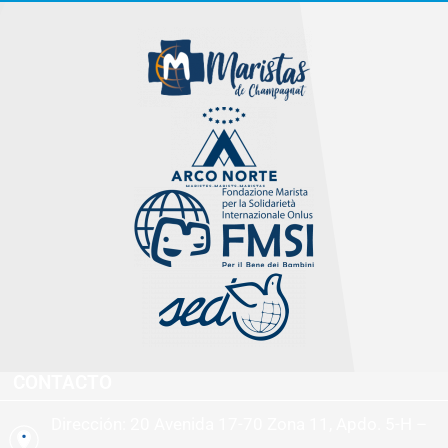
CONTACTO
Dirección: 20 Avenida 17-70 Zona 11, Apdo. 5-H –