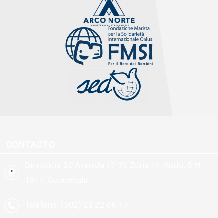
CONTACTO
Dirección: 20 Avenida 17-70 Zona 11, Apdo. 5-H –
1911, Guatemala.
Teléfono: (502) 23 22 06 17