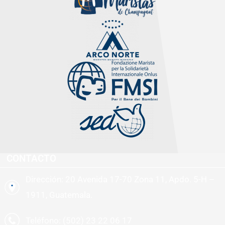
CONTACTO
Dirección: 20 Avenida 17-70 Zona 11, Apdo. 5-H –
1911, Guatemala.
Teléfono: (502) 23 22 06 17