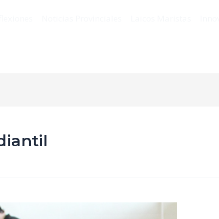
flexiones
Noticias Provinciales
Laicos Maristas
Inno
iantil