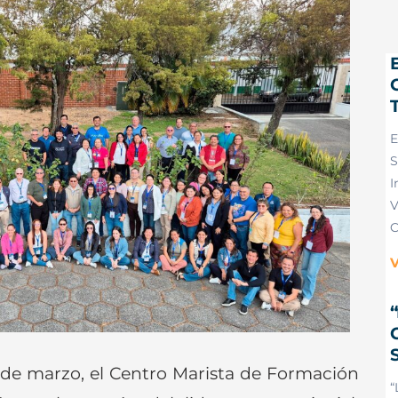
E
S
I
V
C
V
2 de marzo, el Centro Marista de Formación
“