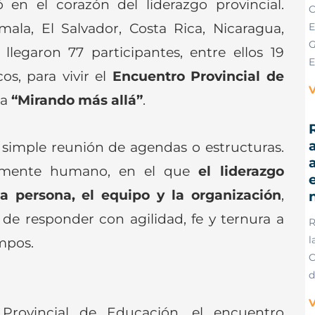
 en el corazón del liderazgo provincial.
C
ala, El Salvador, Costa Rica, Nicaragua,
E
G
legaron 77 participantes, entre ellos 19
E
os, para vivir el
Encuentro Provincial de
V
ma
“Mirando más allá”
.
R
a
simple reunión de agendas o estructuras.
amente humano, en el que
el liderazgo
e
a persona, el equipo y la organización
,
de responder con agilidad, fe y ternura a
R
l
empos.
C
d
V
Provincial de Educación, el encuentro