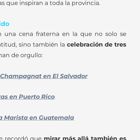
s que inspiran a toda la provincia.
ido
 una cena fraterna en la que no solo se
titud, sino también la
celebración de tres
nan de orgullo:
o Champagnat en El Salvador
tas en Puerto Rico
la Marista en Guatemala
ue recordó que
mirar más allá también es