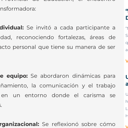
ansformadora:
dividual:
Se invitó a cada participante a
“
S
dad, reconociendo fortalezas, áreas de
q
acto personal que tiene su manera de ser
a
V
e equipo:
Se abordaron dinámicas para
a
añamiento, la comunicación y el trabajo
es en un entorno donde el carisma se
U
h
.
L
H
rganizacional:
Se reflexionó sobre cómo
V