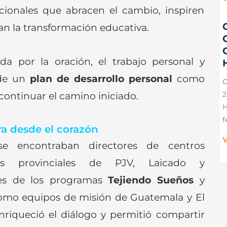
ucionales que abracen el cambio, inspiren
n la transformación educativa.
C
da por la oración, el trabajo personal y
 de un
plan de desarrollo personal
como
ontinuar el camino iniciado.
2
H
f
a desde el corazón
V
 se encontraban directores de centros
res provinciales de PJV, Laicado y
les de los programas
Tejiendo Sueños
y
 como equipos de misión de Guatemala y El
enriqueció el diálogo y permitió compartir