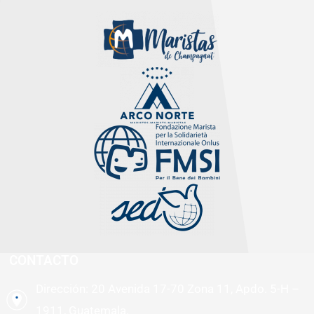
CONTACTO
Dirección: 20 Avenida 17-70 Zona 11, Apdo. 5-H –
1911, Guatemala.