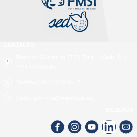
CONTACTO
Dirección: 20 Avenida 17-70 Zona 11, Apdo. 5-H –
1911, Guatemala.
Teléfono: (502) 23 22 06 17
Correo: provincia@maristasac.org
SIGUENOS