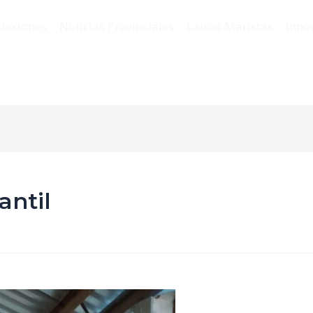
flexiones
Noticias Provinciales
Laicos Maristas
Inno
antil