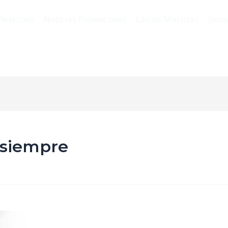
flexiones
Noticias Provinciales
Laicos Maristas
Inno
 siempre