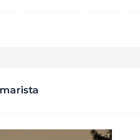
flexiones
Noticias Provinciales
Laicos Maristas
Inno
marista