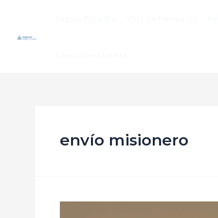
Pagina Principal
Vida de Hermanos
Re
Educación Marista
envío misionero