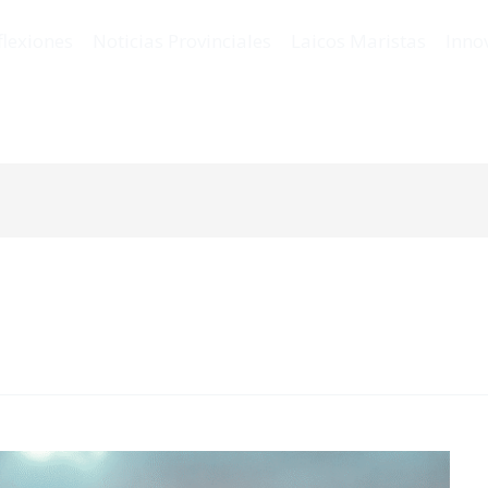
flexiones
Noticias Provinciales
Laicos Maristas
Inno