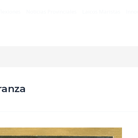
flexiones
Noticias Provinciales
Laicos Maristas
Inno
ranza