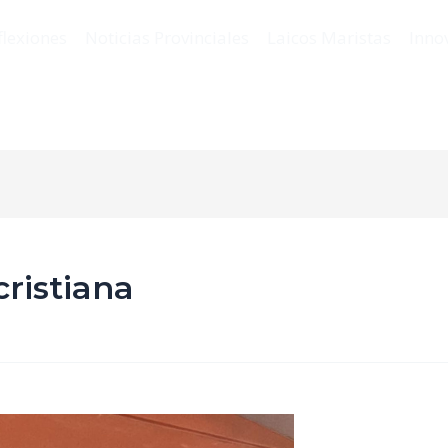
flexiones
Noticias Provinciales
Laicos Maristas
Inno
cristiana