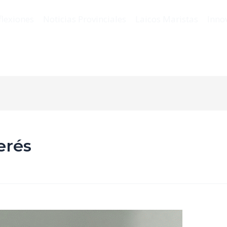
flexiones
Noticias Provinciales
Laicos Maristas
Inno
erés