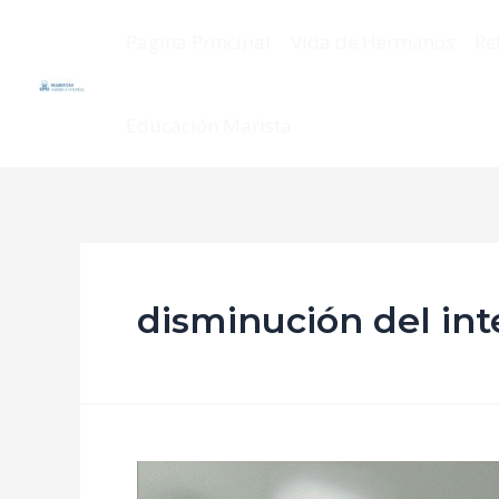
Pagina Principal
Vida de Hermanos
Re
Educación Marista
disminución del int