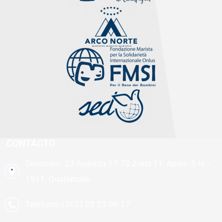
CONTACTO
Dirección: 20 Avenida 17-70 Zona 11, Apdo. 5-H –
1911, Guatemala.
Teléfono: (502) 23 22 06 17