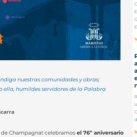
C
E
G
E
V
R
a
e
ndiga nuestras comunidades y obras;
 ella, humildes servidores de la Palabra
R
l
scarra
C
d
V
as de Champagnat celebramos
el 76º aniversario