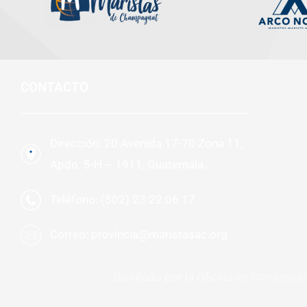
CONTACTO
Dirección: 20 Avenida 17-70 Zona 11,
Apdo. 5-H – 1911, Guatemala.
Teléfono: (502) 23 22 06 17
Correo: provincia@maristasac.org
Diseñado por la Oficina de Comunica