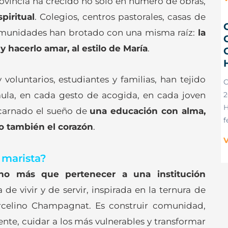
ovincia ha crecido no solo en número de obras,
iritual
. Colegios, centros pastorales, casas de
comunidades han brotado con una misma raíz:
la
y hacerlo amar, al estilo de María
.
C
voluntarios, estudiantes y familias, han tejido
 aula, en cada gesto de acogida, en cada joven
2
H
carnado el sueño de
una educación con alma,
f
o también el corazón
.
V
 marista?
o más que pertenecer a una institución
 de vivir y de servir, inspirada en la ternura de
rcelino Champagnat. Es construir comunidad,
sente, cuidar a los más vulnerables y transformar