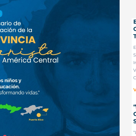
E
S
I
V
C
V
“