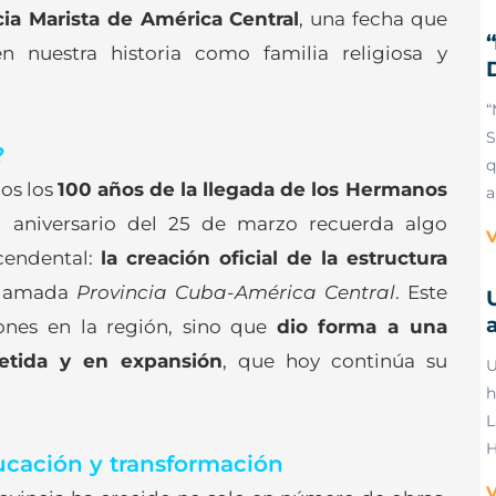
cia Marista de América Central
, una fecha que
nuestra historia como familia religiosa y
“
S
?
q
os los
100 años de la llegada de los Hermanos
a
el aniversario del 25 de marzo recuerda algo
V
cendental:
la creación oficial de la estructura
 llamada
Provincia Cuba-América Central
. Este
a
iones en la región, sino que
dio forma a una
etida y en expansión
, que hoy continúa su
U
h
L
H
ucación y transformación
V