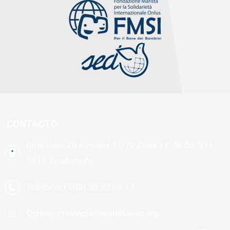
CONTACTO
Dirección: 20 Avenida 17-70 Zona 11, Apdo. 5-H –
1911, Guatemala.
Teléfono: (502) 23 22 06 17
Correo: provincia@maristasac.org