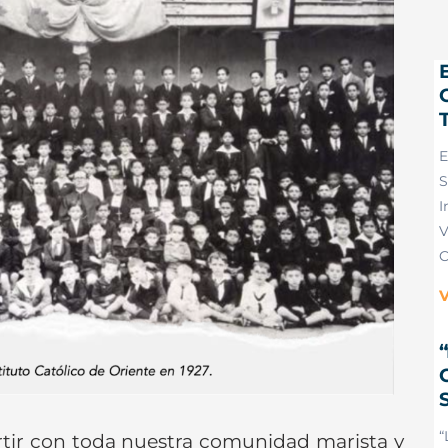
E
S
I
V
C
V
“
rtir con toda nuestra comunidad marista y