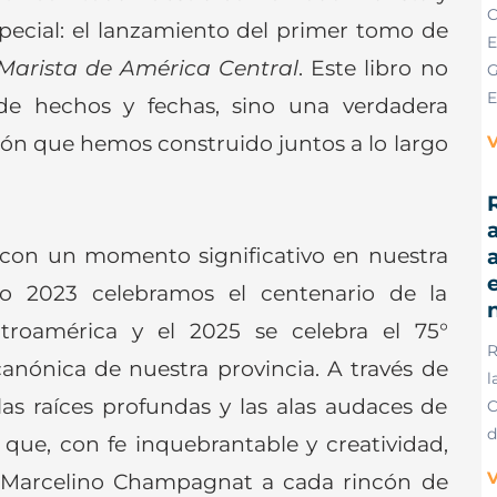
C
ecial: el lanzamiento del primer tomo de
E
 Marista de América Central
. Este libro no
G
E
 de hechos y fechas, sino una verdadera
sión que hemos construido juntos a lo largo
V
R
a
 con un momento significativo en nuestra
e
ño 2023 celebramos el centenario de la
troamérica y el 2025 se celebra el 75°
R
canónica de nuestra provincia. A través de
l
las raíces profundas y las alas audaces de
C
d
 que, con fe inquebrantable y creatividad,
V
n Marcelino Champagnat a cada rincón de