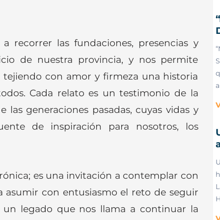
a recorrer las fundaciones, presencias y
“
cio de nuestra provincia, y nos permite
S
q
tejiendo con amor y firmeza una historia
a
odos. Cada relato es un testimonio de la
V
e las generaciones pasadas, cuyas vidas y
uente de inspiración para nosotros, los
a
U
rónica; es una invitación a contemplar con
h
L
a asumir con entusiasmo el reto de seguir
H
s un legado que nos llama a continuar la
V