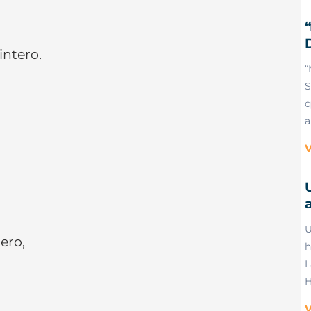
intero.
“
S
q
a
V
a
U
ero,
h
L
H
V