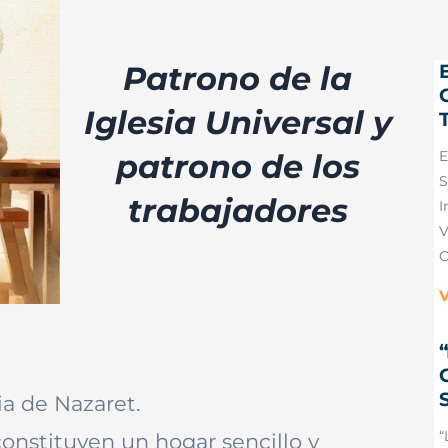
Patrono de la
Iglesia Universal y
patrono de los
E
S
trabajadores
I
V
C
V
ia de Nazaret.
“
constituyen un hogar sencillo y