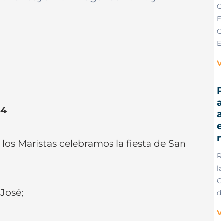
C
E
G
E
V
R
a
24
e
, los Maristas celebramos la fiesta de San
R
l
C
José;
d
V