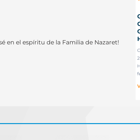
C
é en el espíritu de la Familia de Nazaret!
2
H
f
V