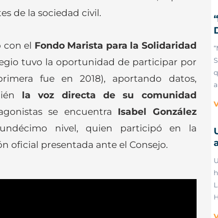
es de la sociedad civil.
o con el
Fondo Marista para la Solidaridad
“
olegio tuvo la oportunidad de participar por
S
q
rimera fue en 2018), aportando datos,
a
bién
la voz directa de su comunidad
V
tagonistas se encuentra
Isabel González
undécimo nivel, quien participó en la
a
n oficial presentada ante el Consejo.
U
h
L
H
V