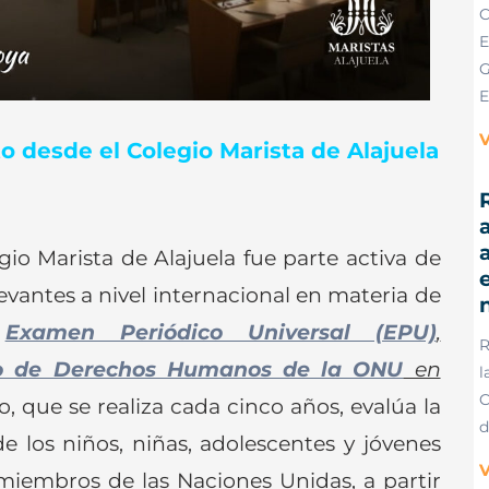
C
E
G
E
V
 desde el Colegio Marista de Alajuela
R
a
gio Marista de Alajuela fue parte activa de
e
evantes a nivel internacional en materia de
l
Examen Periódico Universal (EPU)
,
R
o de Derechos Humanos de la ONU
en
l
C
, que se realiza cada cinco años, evalúa la
d
e los niños, niñas, adolescentes y jóvenes
V
miembros de las Naciones Unidas, a partir