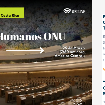
E
S
I
V
C
V
“