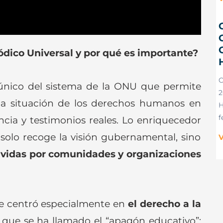
C
dico Universal y por qué es importante?
nico del sistema de la ONU que permite
2
 la situación de los derechos humanos en
H
f
ncia y testimonios reales. Lo enriquecedor
solo recoge la visión gubernamental, sino
V
ividas por comunidades y organizaciones
se centró especialmente en
el derecho a la
o que se ha llamado el “apagón educativo”: