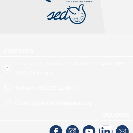
CONTACTO
Dirección: 20 Avenida 17-70 Zona 11, Apdo. 5-H –
1911, Guatemala.
Teléfono: (502) 23 22 06 17
Correo: provincia@maristasac.org
SIGUENOS