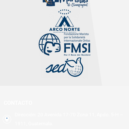
CONTACTO
Dirección: 20 Avenida 17-70 Zona 11, Apdo. 5-H –
1911, Guatemala.