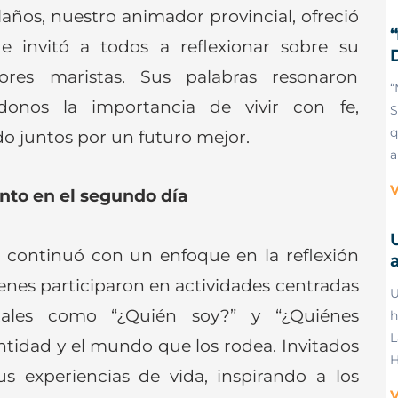
años, nuestro animador provincial, ofreció
e invitó a todos a reflexionar sobre su
res maristas. Sus palabras resonaron
“
donos la importancia de vivir con fe,
S
q
o juntos por un futuro mejor.
a
V
nto en el segundo día
ro continuó con un enfoque en la reflexión
a
venes participaron en actividades centradas
U
ales como “¿Quién soy?” y “¿Quiénes
h
L
ntidad y el mundo que los rodea. Invitados
H
s experiencias de vida, inspirando a los
V