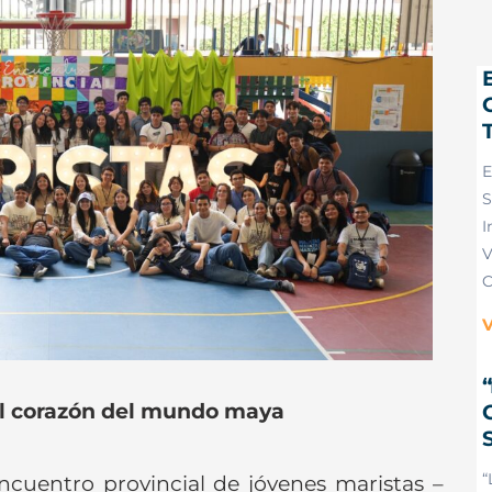
E
S
I
V
C
V
l corazón del mundo maya
“
Encuentro provincial de jóvenes maristas –