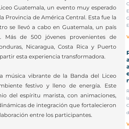
C
 Liceo Guatemala, un evento muy esperado
E
 Provincia de América Central. Esta fue la
G
E
ro se llevó a cabo en Guatemala, un país
ra. Más de 500 jóvenes provenientes de
V
onduras, Nicaragua, Costa Rica y Puerto
R
artir esta experiencia transformadora.
a
e
a música vibrante de la Banda del Liceo
biente festivo y lleno de energía. Este
R
io del espíritu marista, con animaciones,
l
 dinámicas de integración que fortalecieron
C
d
olaboración entre los participantes.
V