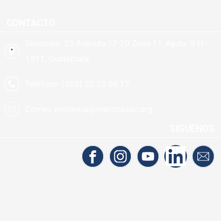
CONTACTO
Dirección: 20 Avenida 17-70 Zona 11, Apdo. 5-H –
1911, Guatemala.
Teléfono: (502) 23 22 06 17
Correo: provincia@maristasac.org
SIGUENOS
Diseñado por la Oficina de Comunicaciones Marista
Copyright 2021 – Provincia Marista de América Central