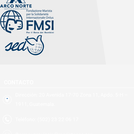
CONTACTO
Dirección: 20 Avenida 17-70 Zona 11, Apdo. 5-H –
1911, Guatemala.
Teléfono: (502) 23 22 06 17