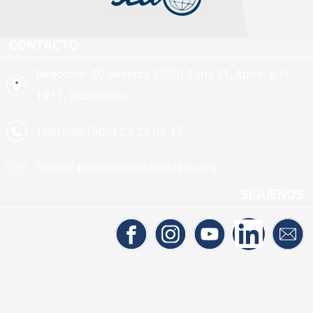
CONTACTO
Dirección: 20 Avenida 17-70 Zona 11, Apdo. 5-H –
1911, Guatemala.
Teléfono: (502) 23 22 06 17
Correo: provincia@maristasac.org
SIGUENOS
Diseñado por la Oficina de Comunicaciones Marista
Copyright 2021 – Provincia Marista de América Central