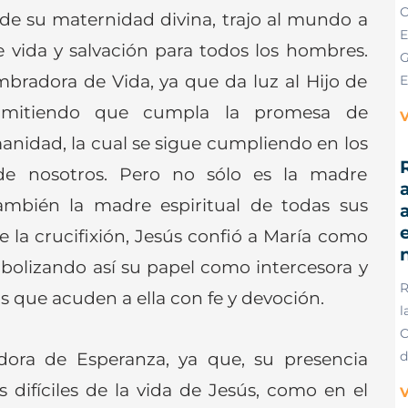
C
 de su maternidad divina, trajo al mundo a
E
e vida y salvación para todos los hombres.
G
mbradora de Vida, ya que da luz al Hijo de
E
rmitiendo que cumpla la promesa de
V
anidad, la cual se sigue cumpliendo en los
R
e nosotros. Pero no sólo es la madre
a
también la madre espiritual de todas sus
e
 la crucifixión, Jesús confió a María como
olizando así su papel como intercesora y
R
s que acuden a ella con fe y devoción.
l
C
ora de Esperanza, ya que, su presencia
d
ifíciles de la vida de Jesús, como en el
V