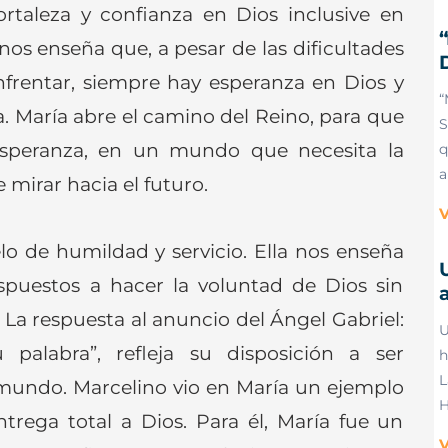
ortaleza y confianza en Dios inclusive en
nos enseña que, a pesar de las dificultades
rentar, siempre hay esperanza en Dios y
“
 María abre el camino del Reino, para que
S
speranza, en un mundo que necesita la
q
a
e mirar hacia el futuro.
V
 de humildad y servicio. Ella nos enseña
puestos a hacer la voluntad de Dios sin
a
 La respuesta al anuncio del Ángel Gabriel:
U
alabra”, refleja su disposición a ser
h
L
mundo. Marcelino vio en María un ejemplo
H
ntrega total a Dios. Para él, María fue un
V