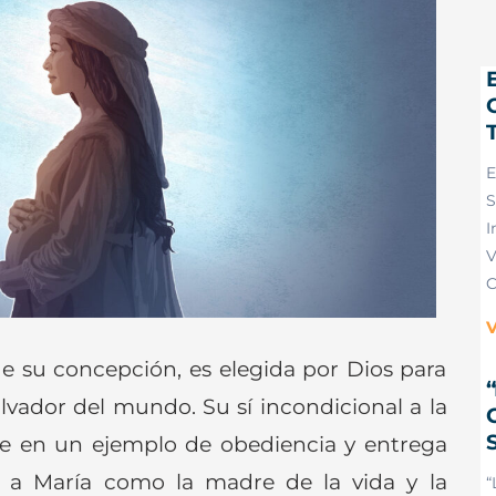
E
S
I
V
C
V
 su concepción, es elegida por Dios para
alvador del mundo. Su sí incondicional a la
rte en un ejemplo de obediencia y entrega
io a María como la madre de la vida y la
“