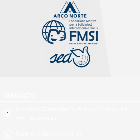
CONTACTO
Dirección: 20 Avenida 17-70 Zona 11, Apdo. 5-H –
1911, Guatemala.
Teléfono: (502) 23 22 06 17